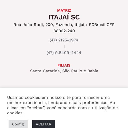
MATRIZ
ITAJAÍ SC
Rua João Rodi, 200, Fazenda, Itajaí / SC
Brasil CEP
88302-240
(47) 2125-3974
|
(47) 9.8409-4444
FILIAIS
Santa Catarina, São Paulo e Bahia
Usamos cookies em nosso site para fornecer uma
melhor experiência, lembrando suas preferências. Ao
Copyright © 2026 ROCKSET PRODUTORA
clicar em “Aceitar”, você concorda com a utilização de
cookies.
AUDIOVISUAL
Config.
ACEITAR