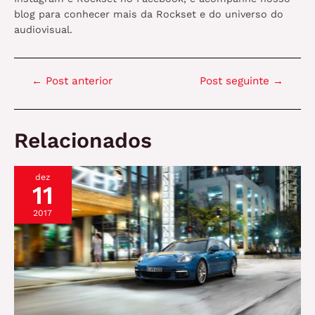
blog para conhecer mais da Rockset e do universo do
audiovisual.
Navegação
←
Post anterior
Post seguinte
→
de
Post
Relacionados
dez
11
2017