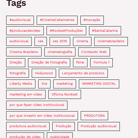
Tags
#audiovisual
#CinemaCatarinense
#Inovação
#producaodevideo
#RocksetProduções
#SantaCatarina
audiovisual
ces
ces 2019
cinema
cinemabrasileiro
Cinema Brasileiro
cinematografia
Conteúdo Web
Direção
Direção de Fotografia
filme
Formula 1
fotografia
Hollywood
Lançamento de produtos
Liberty Media
live
marketing
MARKETING DIGITAL
marketing em video
Oficina Rockset
por que fazer vídeo institucional
por que investir em vídeo institucional
PRODUTORA
produtora audiovisual
Produção
Produção audiovisual
produção de vídeo
publicidade