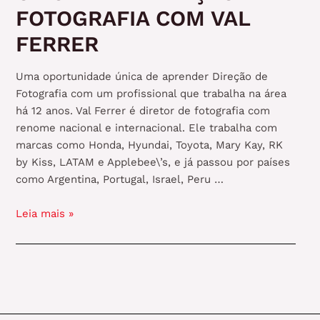
FOTOGRAFIA COM VAL
FERRER
Uma oportunidade única de aprender Direção de
Fotografia com um profissional que trabalha na área
há 12 anos. Val Ferrer é diretor de fotografia com
renome nacional e internacional. Ele trabalha com
marcas como Honda, Hyundai, Toyota, Mary Kay, RK
by Kiss, LATAM e Applebee\’s, e já passou por países
como Argentina, Portugal, Israel, Peru …
OFICINA
Leia mais »
DE
DIREÇÃO
DE
FOTOGRAFIA
COM
VAL