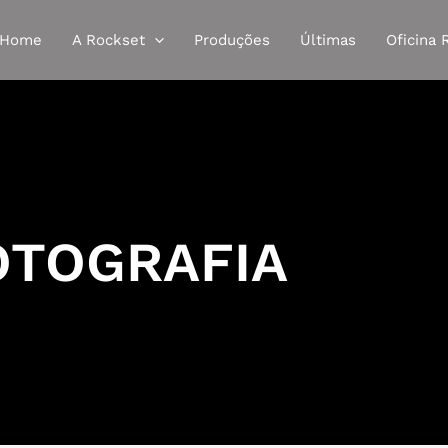
Home
A Rockset
Produções
Últimas
Oficina 
OTOGRAFIA