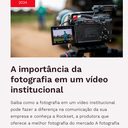
da
2024
premiação
e
como
elas
podem
melhorar
o
seu
vídeo
A importância da
fotografia em um vídeo
institucional
Saiba como a fotografia em um vídeo institucional
pode fazer a diferença na comunicação da sua
empresa e conheça a Rockset, a produtora que
oferece a melhor fotografia do mercado A fotografia