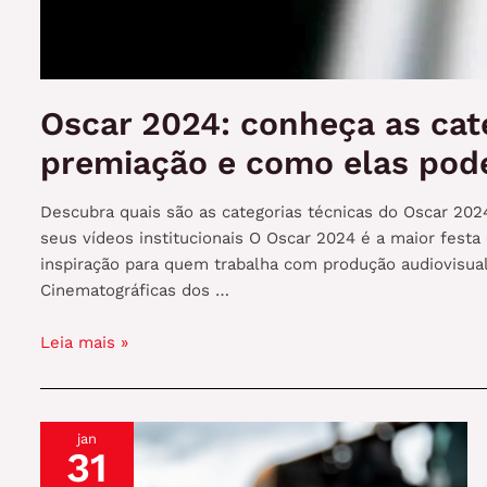
Oscar 2024: conheça as cat
premiação e como elas pod
Descubra quais são as categorias técnicas do Oscar 20
seus vídeos institucionais O Oscar 2024 é a maior fes
inspiração para quem trabalha com produção audiovisual
Cinematográficas dos …
Oscar
Leia mais »
2024:
conheça
as
jan
categorias
31
técnicas