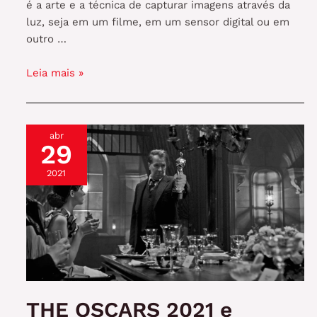
é a arte e a técnica de capturar imagens através da
luz, seja em um filme, em um sensor digital ou em
outro …
A
Leia mais »
importância
da
fotografia
abr
em
29
um
vídeo
2021
institucional
THE OSCARS 2021 e