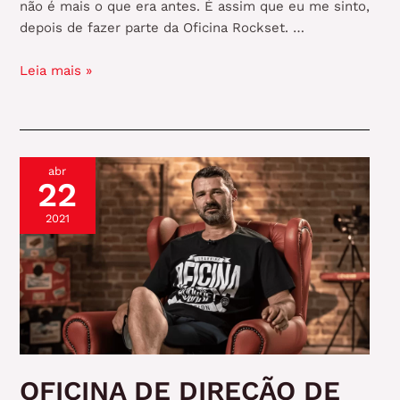
não é mais o que era antes. É assim que eu me sinto,
depois de fazer parte da Oficina Rockset. …
Diário
Leia mais »
de
aula:
Oficina
de
abr
Direção
22
de
Fotografia
2021
com
Val
Ferrer
OFICINA DE DIREÇÃO DE