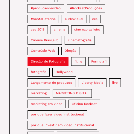
#producaodevideo
#RocksetProduções
#SantaCatarina
audiovisual
ces
ces 2019
cinema
cinemabrasileiro
Cinema Brasileiro
cinematografia
Conteúdo Web
Direção
Direção de Fotografia
filme
Formula 1
fotografia
Hollywood
Lançamento de produtos
Liberty Media
live
marketing
MARKETING DIGITAL
marketing em video
Oficina Rockset
por que fazer vídeo institucional
por que investir em vídeo institucional