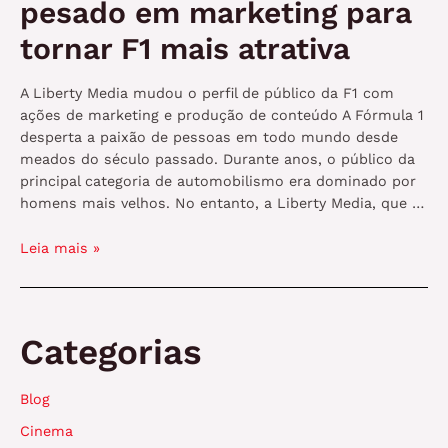
pesado em marketing para
tornar F1 mais atrativa
A Liberty Media mudou o perfil de público da F1 com
ações de marketing e produção de conteúdo A Fórmula 1
desperta a paixão de pessoas em todo mundo desde
meados do século passado. Durante anos, o público da
principal categoria de automobilismo era dominado por
homens mais velhos. No entanto, a Liberty Media, que …
Liberty
Leia mais »
Media
investiu
pesado
em
Categorias
marketing
para
Blog
tornar
F1
Cinema
mais