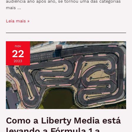
audiência ano após ano, se tornou uma das categorias
mais …
Como
Leia mais »
a
Fórmula
1
nov
se
22
reinventou
com
2023
a
produção
de
conteúdo
original
Como a Liberty Media está
levando a Fórmula 1 a