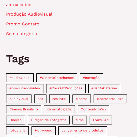
Jornalístico
atrativa
Produção Audiovisual
Promo Contato
Sem categoria
Tags
#audiovisual
#CinemaCatarinense
#Inovação
#producaodevideo
#RocksetProduções
#SantaCatarina
audiovisual
ces
ces 2019
cinema
cinemabrasileiro
Cinema Brasileiro
cinematografia
Conteúdo Web
Direção
Direção de Fotografia
filme
Formula 1
fotografia
Hollywood
Lançamento de produtos