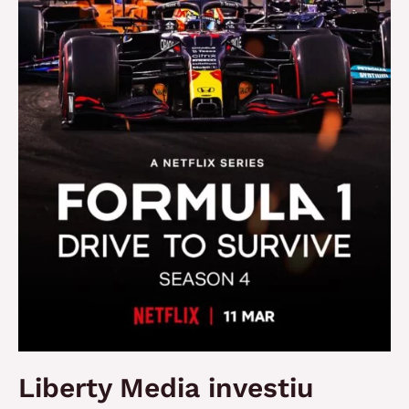
a
novos
públicos
Liberty Media investiu