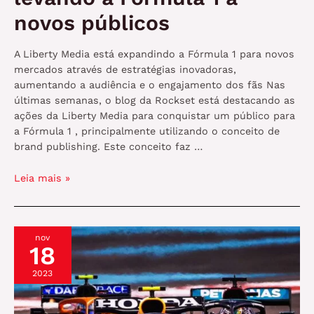
novos públicos
A Liberty Media está expandindo a Fórmula 1 para novos
mercados através de estratégias inovadoras,
aumentando a audiência e o engajamento dos fãs Nas
últimas semanas, o blog da Rockset está destacando as
ações da Liberty Media para conquistar um público para
a Fórmula 1 , principalmente utilizando o conceito de
brand publishing. Este conceito faz …
Como
Leia mais »
a
Liberty
Media
nov
está
18
levando
a
2023
Fórmula
1