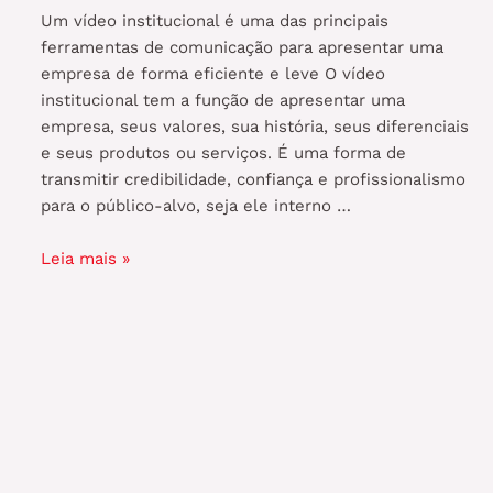
Um vídeo institucional é uma das principais
vídeos
ferramentas de comunicação para apresentar uma
institucionais
empresa de forma eficiente e leve O vídeo
institucional tem a função de apresentar uma
empresa, seus valores, sua história, seus diferenciais
e seus produtos ou serviços. É uma forma de
transmitir credibilidade, confiança e profissionalismo
para o público-alvo, seja ele interno …
O
Leia mais »
que
deve
ter
em
um
vídeo
institucional?
E