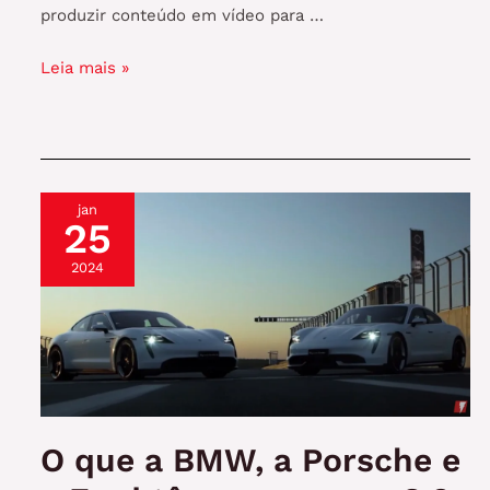
produzir conteúdo em vídeo para …
Por
Leia mais »
que
você
deve
investir
em
jan
vídeos
25
para
2024
o
seu
negócio?
O que a BMW, a Porsche e