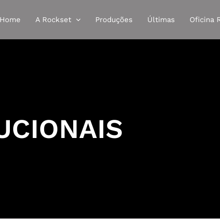
Home
A Rockset
Produções
Últimas
Oficina 
UCIONAIS