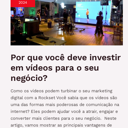
da
2024
premiação
e
como
elas
podem
melhorar
o
Por que você deve investir
seu
vídeo
em vídeos para o seu
negócio?
Como os vídeos podem turbinar o seu marketing
digital com a Rockset Você sabia que os vídeos são
uma das formas mais poderosas de comunicação na
internet? Eles podem ajudar você a atrair, engajar e
converter mais clientes para o seu negócio. Neste
artigo, vamos mostrar as principais vantagens de