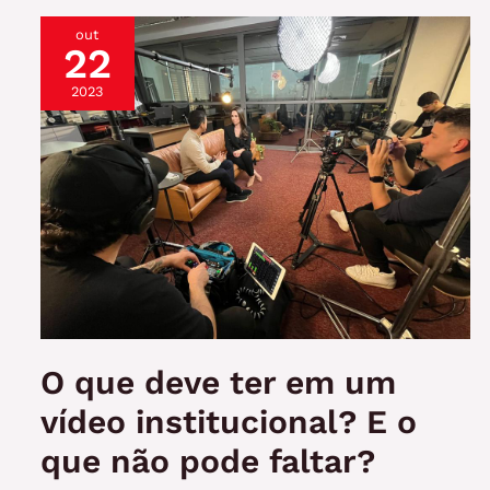
BMW,
out
a
22
Porsche
e
2023
a
Ford
têm
em
comum?
3
marcas
premium
que
confiam
O que deve ter em um
na
Rockset
vídeo institucional? E o
para
que não pode faltar?
produzir
seus