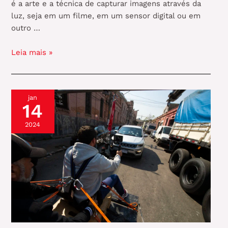
é a arte e a técnica de capturar imagens através da
luz, seja em um filme, em um sensor digital ou em
outro …
A
Leia mais »
importância
da
fotografia
jan
em
14
um
vídeo
2024
institucional