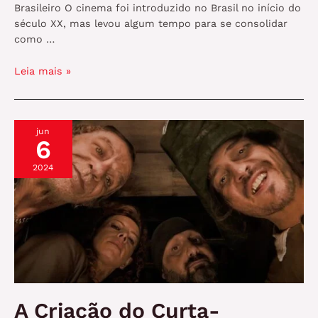
Brasileiro O cinema foi introduzido no Brasil no início do
século XX, mas levou algum tempo para se consolidar
como …
Celebrando
Leia mais »
o
Dia
do
jun
Cinema
6
com
um
2024
Olhar
para
o
Cinema
Brasileiro
A Criação do Curta-