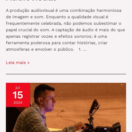
A produção audiovisual é uma combinação harmoniosa
de imagem e som. Enquanto a qualidade visual é
frequentemente celebrada, não podemos subestimar o
papel crucial do som. A captação de áudio é mais do que
apenas registrar vozes e efeitos sonoros; é uma
ferramenta poderosa para contar histórias, criar
atmosferas e envolver o público. 1. …
A
Leia mais »
Importância
da
Captação
jul
de
15
Som
na
2024
Produção
Audiovisual