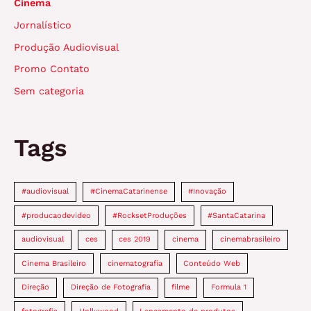
Cinema
Jornalístico
Produção Audiovisual
Promo Contato
Sem categoria
Tags
#audiovisual
#CinemaCatarinense
#Inovação
#producaodevideo
#RocksetProduções
#SantaCatarina
audiovisual
ces
ces 2019
cinema
cinemabrasileiro
Cinema Brasileiro
cinematografia
Conteúdo Web
Direção
Direção de Fotografia
filme
Formula 1