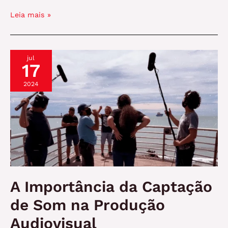
Live
Leia mais »
Action:
O
Que
jul
É
17
e
Por
2024
Que
Conquistou
o
Mundo
do
Entretenimento?
A Importância da Captação
de Som na Produção
Audiovisual