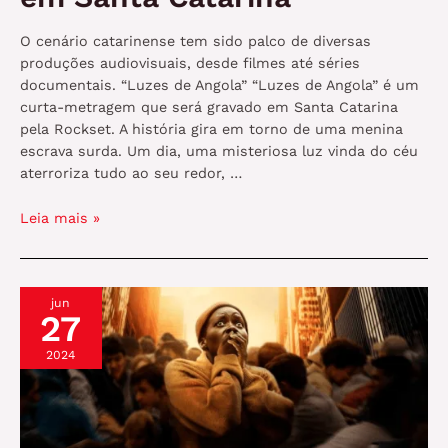
O cenário catarinense tem sido palco de diversas
produções audiovisuais, desde filmes até séries
documentais. “Luzes de Angola” “Luzes de Angola” é um
curta-metragem que será gravado em Santa Catarina
pela Rockset. A história gira em torno de uma menina
escrava surda. Um dia, uma misteriosa luz vinda do céu
aterroriza tudo ao seu redor, …
Filmes
Leia mais »
e
Séries
Gravados
jun
em
27
Santa
Catarina
2024