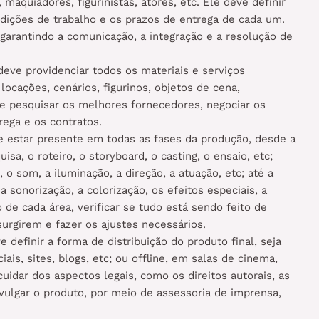
maquiadores, figurinistas, atores, etc. Ele deve definir
ondições de trabalho e os prazos de entrega de cada um.
garantindo a comunicação, a integração e a resolução de
eve providenciar todos os materiais e serviços
ocações, cenários, figurinos, objetos de cena,
ve pesquisar os melhores fornecedores, negociar os
ega e os contratos.
 estar presente em todas as fases da produção, desde a
a, o roteiro, o storyboard, o casting, o ensaio, etc;
o som, a iluminação, a direção, a atuação, etc; até a
sonorização, a colorização, os efeitos especiais, a
 de cada área, verificar se tudo está sendo feito de
urgirem e fazer os ajustes necessários.
e definir a forma de distribuição do produto final, seja
ais, sites, blogs, etc; ou offline, em salas de cinema,
cuidar dos aspectos legais, como os direitos autorais, as
ivulgar o produto, por meio de assessoria de imprensa,