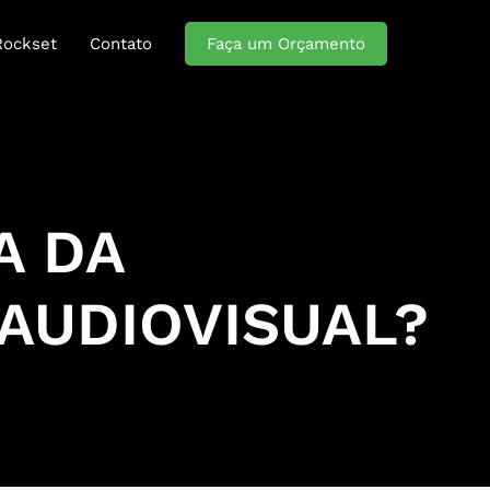
Rockset
Contato
Faça um Orçamento
A DA
AUDIOVISUAL?