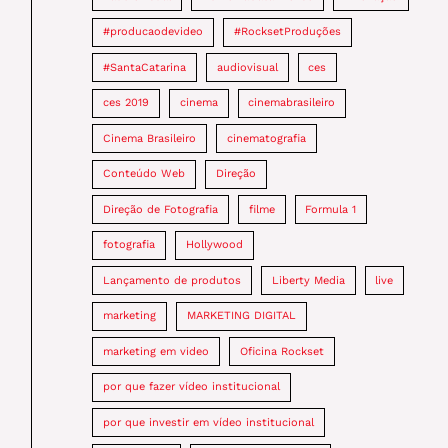
#producaodevideo
#RocksetProduções
#SantaCatarina
audiovisual
ces
ces 2019
cinema
cinemabrasileiro
Cinema Brasileiro
cinematografia
Conteúdo Web
Direção
Direção de Fotografia
filme
Formula 1
fotografia
Hollywood
Lançamento de produtos
Liberty Media
live
marketing
MARKETING DIGITAL
marketing em video
Oficina Rockset
por que fazer vídeo institucional
por que investir em vídeo institucional