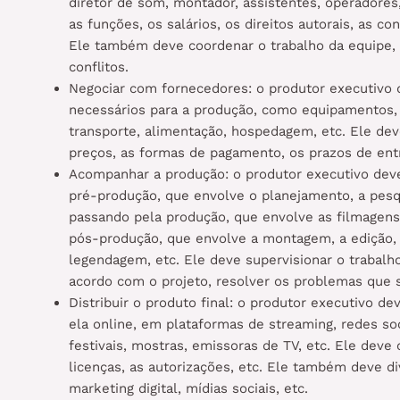
diretor de som, montador, assistentes, operadores, 
as funções, os salários, os direitos autorais, as c
Ele também deve coordenar o trabalho da equipe, 
conflitos.
Negociar com fornecedores: o produtor executivo d
necessários para a produção, como equipamentos, l
transporte, alimentação, hospedagem, etc. Ele de
preços, as formas de pagamento, os prazos de entr
Acompanhar a produção: o produtor executivo deve
pré-produção, que envolve o planejamento, a pesquis
passando pela produção, que envolve as filmagens, 
pós-produção, que envolve a montagem, a edição, a 
legendagem, etc. Ele deve supervisionar o trabalho
acordo com o projeto, resolver os problemas que s
Distribuir o produto final: o produtor executivo dev
ela online, em plataformas de streaming, redes soci
festivais, mostras, emissoras de TV, etc. Ele deve 
licenças, as autorizações, etc. Ele também deve d
marketing digital, mídias sociais, etc.