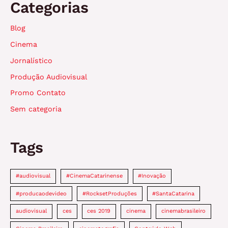
Categorias
Blog
Cinema
Jornalístico
Produção Audiovisual
Promo Contato
Sem categoria
Tags
#audiovisual
#CinemaCatarinense
#Inovação
#producaodevideo
#RocksetProduções
#SantaCatarina
audiovisual
ces
ces 2019
cinema
cinemabrasileiro