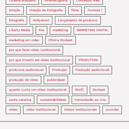
Cinema Brasileiro
cinematografia
Conteúdo Web
Direção
Direção de Fotografia
filme
Formula 1
fotografia
Hollywood
Lançamento de produtos
Liberty Media
live
marketing
MARKETING DIGITAL
marketing em video
Oficina Rockset
por que fazer vídeo institucional
por que investir em vídeo institucional
PRODUTORA
produtora audiovisual
Produção
Produção audiovisual
produção de vídeo
publicidade
quanto custa um vídeo institucional
Rio2C
Rockset
santa catarina
sustentabilidade
transmissão ao vivo
video
vídeo institucional
Vídeos institucionais
youtube