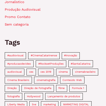
Jornalístico
Produção Audiovisual
Promo Contato
Sem categoria
Tags
#audiovisual
#CinemaCatarinense
#Inovação
#producaodevideo
#RocksetProduções
#SantaCatarina
audiovisual
ces
ces 2019
cinema
cinemabrasileiro
Cinema Brasileiro
cinematografia
Conteúdo Web
Direção
Direção de Fotografia
filme
Formula 1
fotografia
Hollywood
Lançamento de produtos
Liberty Media
live
marketing
MARKETING DIGITAL