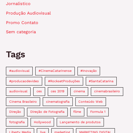
Jornalístico
Produção Audiovisual
Promo Contato
Sem categoria
Tags
#audiovisual
#CinemaCatarinense
#Inovação
#producaodevideo
#RocksetProduções
#SantaCatarina
audiovisual
ces
ces 2019
cinema
cinemabrasileiro
Cinema Brasileiro
cinematografia
Conteúdo Web
Direção
Direção de Fotografia
filme
Formula 1
fotografia
Hollywood
Lançamento de produtos
Liberty Media
live
marketing
MARKETING DIGITAL