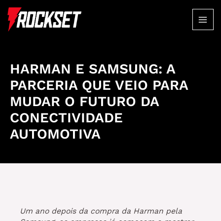
Ir
para
MAI
o
conteúdo
ME
HARMAN E SAMSUNG: A
PARCERIA QUE VEIO PARA
MUDAR O FUTURO DA
CONECTIVIDADE
AUTOMOTIVA
Um ano depois da compra da Harman pela