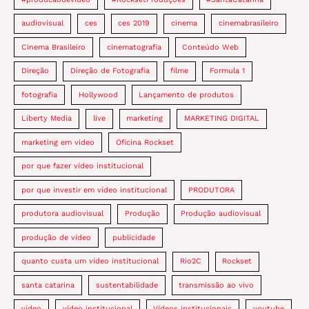
audiovisual
ces
ces 2019
cinema
cinemabrasileiro
Cinema Brasileiro
cinematografia
Conteúdo Web
Direção
Direção de Fotografia
filme
Formula 1
fotografia
Hollywood
Lançamento de produtos
Liberty Media
live
marketing
MARKETING DIGITAL
marketing em video
Oficina Rockset
por que fazer vídeo institucional
por que investir em vídeo institucional
PRODUTORA
produtora audiovisual
Produção
Produção audiovisual
produção de vídeo
publicidade
quanto custa um vídeo institucional
Rio2C
Rockset
santa catarina
sustentabilidade
transmissão ao vivo
video
vídeo institucional
Vídeos institucionais
youtube