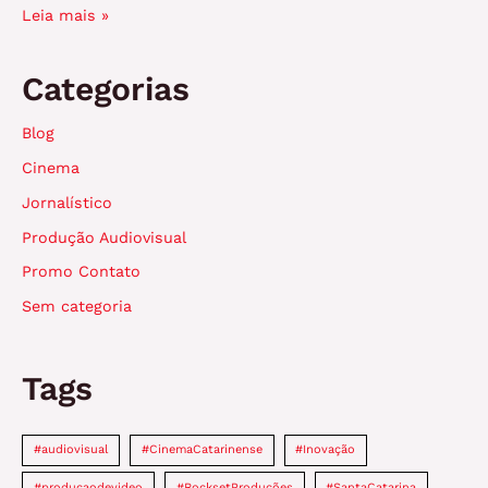
Leia mais »
Categorias
Blog
Cinema
Jornalístico
Produção Audiovisual
Promo Contato
Sem categoria
Tags
#audiovisual
#CinemaCatarinense
#Inovação
#producaodevideo
#RocksetProduções
#SantaCatarina