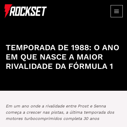
Ir
para
MAI
o
conteúdo
ME
TEMPORADA DE 1988: O ANO
EM QUE NASCE A MAIOR
RIVALIDADE DA FÓRMULA 1
Em um ano onde a rivalidade entre Prost e Senna
começa a crescer nas pistas, a última temporada dos
motores turbocomprimidos completa 30 anos