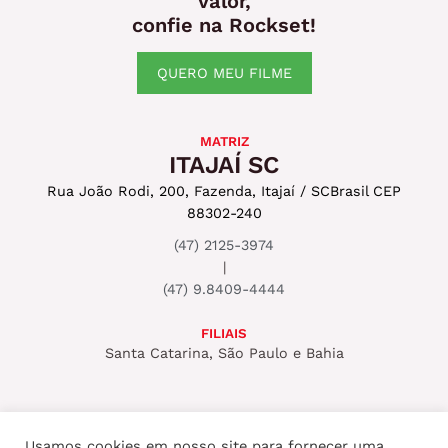
valor,
confie na Rockset!
QUERO MEU FILME
MATRIZ
ITAJAÍ SC
Rua João Rodi, 200, Fazenda, Itajaí / SC
Brasil CEP
88302-240
(47) 2125-3974
|
(47) 9.8409-4444
FILIAIS
Santa Catarina, São Paulo e Bahia
Usamos cookies em nosso site para fornecer uma