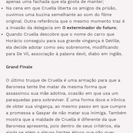
apenas uma fachada que ela gosta de manter;
Na cena em que Cruella liberta os amigos da prisão,
ouvimos uma buzina semelhante ao som do filme
original. Outra referência que o mesmo momento traz é
a invasão da delegacia em
O exterminador do futuro
;
Quando Cruella descobre que o nome do carro que
Horácio conseguiu para sua grande vingança é DeVille,
ela decide adotar como seu sobrenome, modificando
para De Vil, associação à palavra devil, diabo em inglês.
Grand Finale
O último truque de Cruella é uma armação para que a
Baronesa tente lhe matar da mesma forma que
assassinou sua mãe adotiva, ocasião em que usa um
paraquedas para sobreviver. É uma forma doce e irônica
de obter sua vingança, ao mesmo passo em que cumpre
a promessa a Gaspar de não matar sua inimiga. Também
mostra que a maldade de Cruella é diferente da que
Baronesa apresenta, pois dentro de seus critérios, ela
ainda se atém a alguns limites éticos que não quer