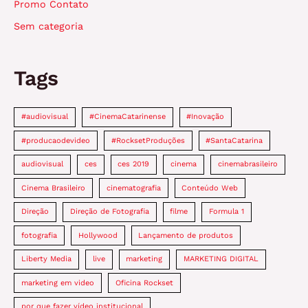
Promo Contato
Sem categoria
Tags
#audiovisual
#CinemaCatarinense
#Inovação
#producaodevideo
#RocksetProduções
#SantaCatarina
audiovisual
ces
ces 2019
cinema
cinemabrasileiro
Cinema Brasileiro
cinematografia
Conteúdo Web
Direção
Direção de Fotografia
filme
Formula 1
fotografia
Hollywood
Lançamento de produtos
Liberty Media
live
marketing
MARKETING DIGITAL
marketing em video
Oficina Rockset
por que fazer vídeo institucional