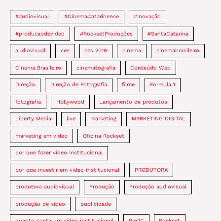
#audiovisual
#CinemaCatarinense
#Inovação
#producaodevideo
#RocksetProduções
#SantaCatarina
audiovisual
ces
ces 2019
cinema
cinemabrasileiro
Cinema Brasileiro
cinematografia
Conteúdo Web
Direção
Direção de Fotografia
filme
Formula 1
fotografia
Hollywood
Lançamento de produtos
Liberty Media
live
marketing
MARKETING DIGITAL
marketing em video
Oficina Rockset
por que fazer vídeo institucional
por que investir em vídeo institucional
PRODUTORA
produtora audiovisual
Produção
Produção audiovisual
produção de vídeo
publicidade
quanto custa um vídeo institucional
Rio2C
Rockset