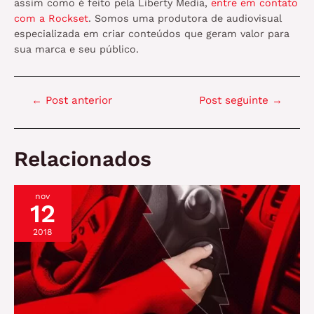
assim como é feito pela Liberty Media,
entre em contato
com a Rockset
. Somos uma produtora de audiovisual
especializada em criar conteúdos que geram valor para
sua marca e seu público.
Navegação
←
Post anterior
Post seguinte
→
de
Post
Relacionados
nov
12
2018