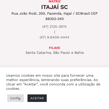
MATRIZ
ITAJAÍ SC
Rua João Rodi, 200, Fazenda, Itajaí / SC
Brasil CEP
88302-240
(47) 2125-3974
|
(47) 9.8409-4444
FILIAIS
Santa Catarina, São Paulo e Bahia
Usamos cookies em nosso site para fornecer uma
melhor experiência, lembrando suas preferências. Ao
Copyright © 2026 ROCKSET PRODUTORA
clicar em “Aceitar”, você concorda com a utilização de
cookies.
AUDIOVISUAL
Config.
ACEITAR
Desenvolvido por
Cityinbag
.