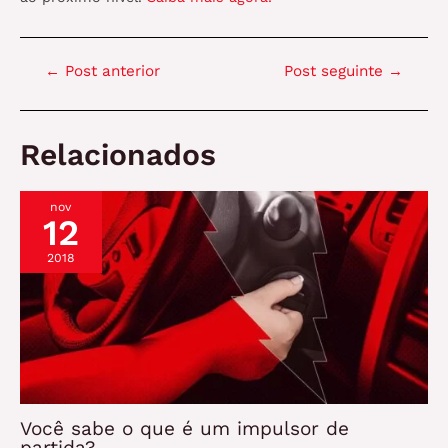
Navegação
←
Post anterior
Post seguinte
→
de
Post
Relacionados
nov
12
2018
Você sabe o que é um impulsor de
partida?