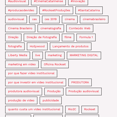
#audiovisual
#CinemaCatarinense
#Inovação
#producaodevideo
#RocksetProduções
#SantaCatarina
audiovisual
ces
ces 2019
cinema
cinemabrasileiro
Cinema Brasileiro
cinematografia
Conteúdo Web
Direção
Direção de Fotografia
filme
Formula 1
fotografia
Hollywood
Lançamento de produtos
Liberty Media
live
marketing
MARKETING DIGITAL
marketing em video
Oficina Rockset
por que fazer vídeo institucional
por que investir em vídeo institucional
PRODUTORA
produtora audiovisual
Produção
Produção audiovisual
produção de vídeo
publicidade
quanto custa um vídeo institucional
Rio2C
Rockset