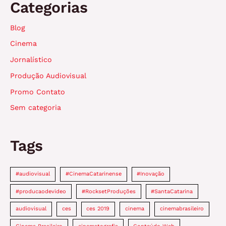
Categorias
Blog
Cinema
Jornalístico
Produção Audiovisual
Promo Contato
Sem categoria
Tags
#audiovisual
#CinemaCatarinense
#Inovação
#producaodevideo
#RocksetProduções
#SantaCatarina
audiovisual
ces
ces 2019
cinema
cinemabrasileiro