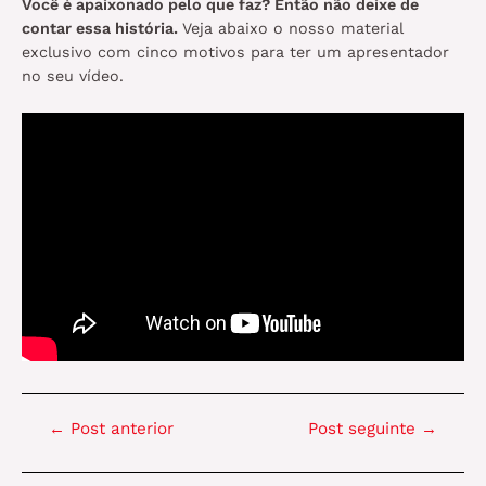
Você é apaixonado pelo que faz? Então não deixe de
contar essa história.
Veja abaixo o nosso material
exclusivo com cinco motivos para ter um apresentador
no seu vídeo.
Navegação
←
Post anterior
Post seguinte
→
de
Post