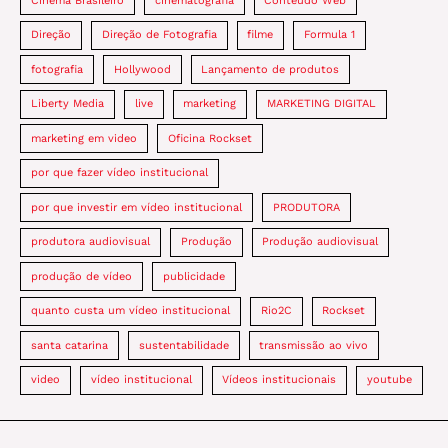
Cinema Brasileiro
cinematografia
Conteúdo Web
Direção
Direção de Fotografia
filme
Formula 1
fotografia
Hollywood
Lançamento de produtos
Liberty Media
live
marketing
MARKETING DIGITAL
marketing em video
Oficina Rockset
por que fazer vídeo institucional
por que investir em vídeo institucional
PRODUTORA
produtora audiovisual
Produção
Produção audiovisual
produção de vídeo
publicidade
quanto custa um vídeo institucional
Rio2C
Rockset
santa catarina
sustentabilidade
transmissão ao vivo
video
vídeo institucional
Vídeos institucionais
youtube