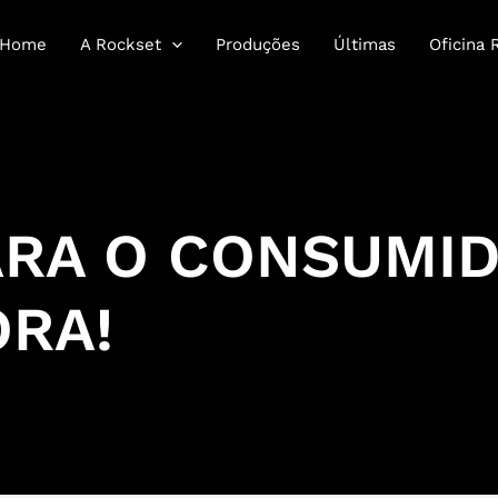
Home
A Rockset
Produções
Últimas
Oficina 
RA O CONSUMID
RA!