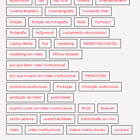
audiovisual
ces
ces 2019
cinema
cinemabrasileiro
Cinema Brasileiro
cinematografia
Conteúdo Web
Direção
Direção de Fotografia
filme
Formula 1
fotografia
Hollywood
Lançamento de produtos
Liberty Media
live
marketing
MARKETING DIGITAL
marketing em video
Oficina Rockset
por que fazer vídeo institucional
por que investir em vídeo institucional
PRODUTORA
produtora audiovisual
Produção
Produção audiovisual
produção de vídeo
publicidade
quanto custa um vídeo institucional
Rio2C
Rockset
santa catarina
sustentabilidade
transmissão ao vivo
video
vídeo institucional
Vídeos institucionais
youtube