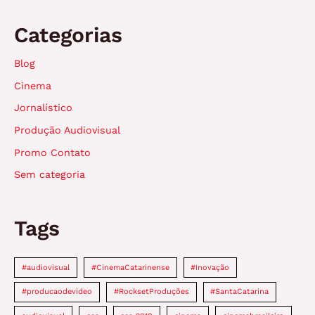
Categorias
Blog
Cinema
Jornalístico
Produção Audiovisual
Promo Contato
Sem categoria
Tags
#audiovisual
#CinemaCatarinense
#Inovação
#producaodevideo
#RocksetProduções
#SantaCatarina