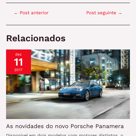
Navegação
←
Post anterior
Post seguinte
→
de
Post
Relacionados
dez
11
2017
As novidades do novo Porsche Panamera
Disponível em dois modelos com motores distintos, o