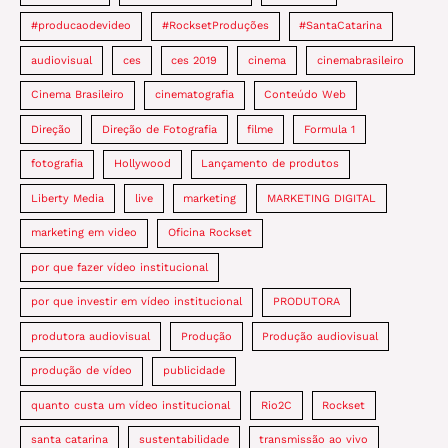
#producaodevideo
#RocksetProduções
#SantaCatarina
audiovisual
ces
ces 2019
cinema
cinemabrasileiro
Cinema Brasileiro
cinematografia
Conteúdo Web
Direção
Direção de Fotografia
filme
Formula 1
fotografia
Hollywood
Lançamento de produtos
Liberty Media
live
marketing
MARKETING DIGITAL
marketing em video
Oficina Rockset
por que fazer vídeo institucional
por que investir em vídeo institucional
PRODUTORA
produtora audiovisual
Produção
Produção audiovisual
produção de vídeo
publicidade
quanto custa um vídeo institucional
Rio2C
Rockset
santa catarina
sustentabilidade
transmissão ao vivo