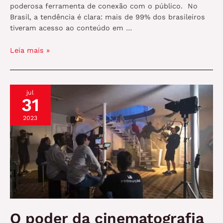
poderosa ferramenta de conexão com o público. No
Brasil, a tendência é clara: mais de 99% dos brasileiros
tiveram acesso ao conteúdo em …
O
Leia mais »
poder
das
marcas
jul
premium:
31
como
as
2023
produções
audiovisuais
estão
transformando
o
marketing
O poder da cinematografia