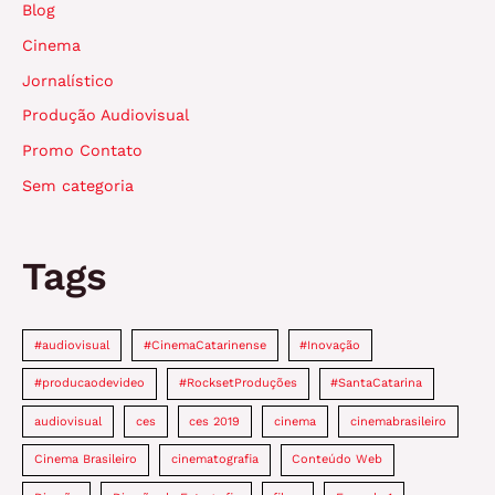
Blog
campanhas
de
Cinema
marketing
Jornalístico
Produção Audiovisual
Promo Contato
Sem categoria
Tags
#audiovisual
#CinemaCatarinense
#Inovação
#producaodevideo
#RocksetProduções
#SantaCatarina
audiovisual
ces
ces 2019
cinema
cinemabrasileiro
Cinema Brasileiro
cinematografia
Conteúdo Web