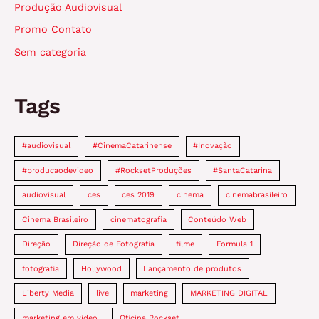
Produção Audiovisual
Promo Contato
Sem categoria
Tags
#audiovisual
#CinemaCatarinense
#Inovação
#producaodevideo
#RocksetProduções
#SantaCatarina
audiovisual
ces
ces 2019
cinema
cinemabrasileiro
Cinema Brasileiro
cinematografia
Conteúdo Web
Direção
Direção de Fotografia
filme
Formula 1
fotografia
Hollywood
Lançamento de produtos
Liberty Media
live
marketing
MARKETING DIGITAL
marketing em video
Oficina Rockset