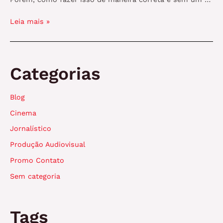
Quer
Leia mais »
gravar
um
vídeo
profissional
Categorias
de
baixo
Blog
orçamento
e
Cinema
não
Jornalístico
sabe
como?
Produção Audiovisual
Promo Contato
Sem categoria
Tags