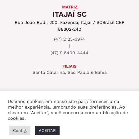
MATRIZ
ITAJAÍ SC
Rua João Rodi, 200, Fazenda, Itajaí / SC
Brasil CEP
88302-240
(47) 2125-3974
|
(47) 9.8409-4444
FILIAIS
Santa Catarina, São Paulo e Bahia
Usamos cookies em nosso site para fornecer uma
melhor experiência, lembrando suas preferências. Ao
Copyright © 2026 ROCKSET PRODUTORA
clicar em “Aceitar”, você concorda com a utilização de
cookies.
AUDIOVISUAL
Config.
ACEITAR
Desenvolvido por
Cityinbag
.