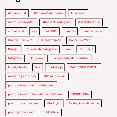
#audiovisual
#CinemaCatarinense
#Inovação
#producaodevideo
#RocksetProduções
#SantaCatarina
audiovisual
ces
ces 2019
cinema
cinemabrasileiro
Cinema Brasileiro
cinematografia
Conteúdo Web
Direção
Direção de Fotografia
filme
Formula 1
fotografia
Hollywood
Lançamento de produtos
Liberty Media
live
marketing
MARKETING DIGITAL
marketing em video
Oficina Rockset
por que fazer vídeo institucional
por que investir em vídeo institucional
PRODUTORA
produtora audiovisual
Produção
Produção audiovisual
produção de vídeo
publicidade