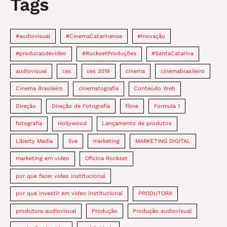
Tags
#audiovisual
#CinemaCatarinense
#Inovação
#producaodevideo
#RocksetProduções
#SantaCatarina
audiovisual
ces
ces 2019
cinema
cinemabrasileiro
Cinema Brasileiro
cinematografia
Conteúdo Web
Direção
Direção de Fotografia
filme
Formula 1
fotografia
Hollywood
Lançamento de produtos
Liberty Media
live
marketing
MARKETING DIGITAL
marketing em video
Oficina Rockset
por que fazer vídeo institucional
por que investir em vídeo institucional
PRODUTORA
produtora audiovisual
Produção
Produção audiovisual