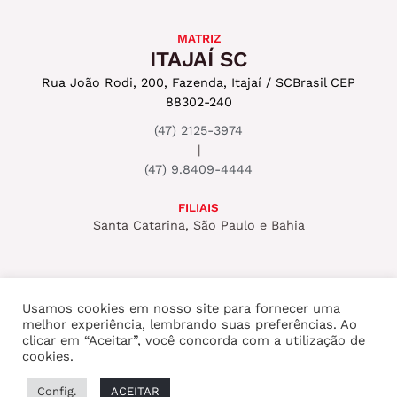
MATRIZ
ITAJAÍ SC
Rua João Rodi, 200, Fazenda, Itajaí / SC
Brasil CEP
88302-240
(47) 2125-3974
|
(47) 9.8409-4444
FILIAIS
Santa Catarina, São Paulo e Bahia
Usamos cookies em nosso site para fornecer uma
melhor experiência, lembrando suas preferências. Ao
Copyright © 2026 ROCKSET PRODUTORA
clicar em “Aceitar”, você concorda com a utilização de
cookies.
AUDIOVISUAL
Config.
ACEITAR