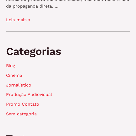
da propaganda direta. …
Branded
Leia mais »
Content
e
Brand
Publishing:
Categorias
entenda
a
Blog
diferença
na
Cinema
produção
Jornalístico
de
conteúdo
Produção Audiovisual
Promo Contato
Sem categoria