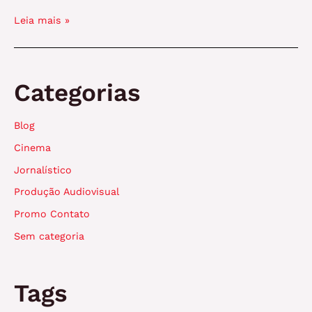
Transforme
Leia mais »
sua
ideia
em
Cinema
Categorias
com
a
Blog
Rockset!
Descubra
Cinema
como
Jornalístico
Produção Audiovisual
Promo Contato
Sem categoria
Tags