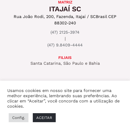
MATRIZ
ITAJAÍ SC
Rua João Rodi, 200, Fazenda, Itajaí / SC
Brasil CEP
88302-240
(47) 2125-3974
|
(47) 9.8409-4444
FILIAIS
Santa Catarina, São Paulo e Bahia
Usamos cookies em nosso site para fornecer uma
melhor experiência, lembrando suas preferências. Ao
Copyright © 2026 ROCKSET PRODUTORA
clicar em “Aceitar”, você concorda com a utilização de
cookies.
AUDIOVISUAL
Config.
ACEITAR
Desenvolvido por
Cityinbag
.