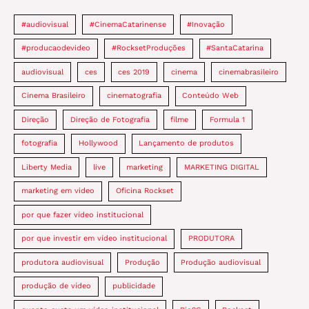
#audiovisual
#CinemaCatarinense
#Inovação
#producaodevideo
#RocksetProduções
#SantaCatarina
audiovisual
ces
ces 2019
cinema
cinemabrasileiro
Cinema Brasileiro
cinematografia
Conteúdo Web
Direção
Direção de Fotografia
filme
Formula 1
fotografia
Hollywood
Lançamento de produtos
Liberty Media
live
marketing
MARKETING DIGITAL
marketing em video
Oficina Rockset
por que fazer vídeo institucional
por que investir em vídeo institucional
PRODUTORA
produtora audiovisual
Produção
Produção audiovisual
produção de vídeo
publicidade