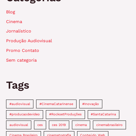
Blog
Cinema
Jornalístico
Produção Audiovisual
Promo Contato
Sem categoria
Tags
#audiovisual
#CinemaCatarinense
#Inovação
#producaodevideo
#RocksetProduções
#SantaCatarina
audiovisual
ces
ces 2019
cinema
cinemabrasileiro
Cinema Brasileiro
cinematografia
Conteúdo Web