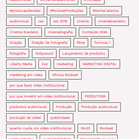
#producaodevideo
#RocksetProduções
#SantaCatarina
audiovisual
ces
ces 2019
cinema
cinemabrasileiro
Cinema Brasileiro
cinematografia
Conteúdo Web
Direção
Direção de Fotografia
filme
Formula 1
fotografia
Hollywood
Lançamento de produtos
Liberty Media
live
marketing
MARKETING DIGITAL
marketing em video
Oficina Rockset
por que fazer vídeo institucional
por que investir em vídeo institucional
PRODUTORA
produtora audiovisual
Produção
Produção audiovisual
produção de vídeo
publicidade
quanto custa um vídeo institucional
Rio2C
Rockset
santa catarina
sustentabilidade
transmissão ao vivo