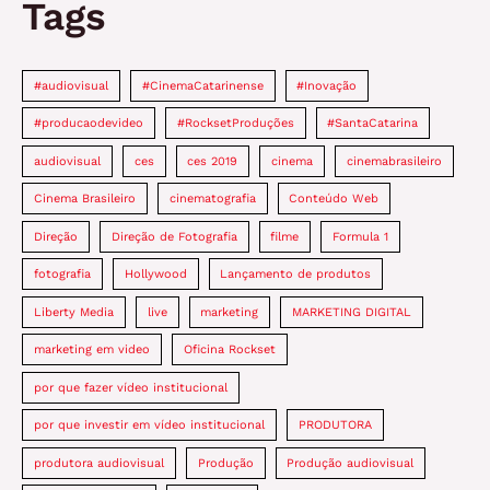
Tags
#audiovisual
#CinemaCatarinense
#Inovação
#producaodevideo
#RocksetProduções
#SantaCatarina
audiovisual
ces
ces 2019
cinema
cinemabrasileiro
Cinema Brasileiro
cinematografia
Conteúdo Web
Direção
Direção de Fotografia
filme
Formula 1
fotografia
Hollywood
Lançamento de produtos
Liberty Media
live
marketing
MARKETING DIGITAL
marketing em video
Oficina Rockset
por que fazer vídeo institucional
por que investir em vídeo institucional
PRODUTORA
produtora audiovisual
Produção
Produção audiovisual