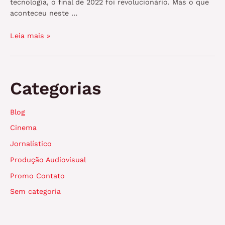
tecnologia, o final de 2022 foi revolucionário. Mas o que
aconteceu neste …
O
Leia mais »
poder
da
humanização
na
Categorias
era
da
Blog
tecnologia
na
Cinema
área
Jornalístico
do
audiovisual
Produção Audiovisual
Promo Contato
Sem categoria