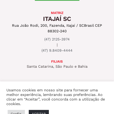
MATRIZ
ITAJAÍ SC
Rua João Rodi, 200, Fazenda, Itajaí / SC
Brasil CEP
88302-240
(47) 2125-3974
|
(47) 9.8409-4444
FILIAIS
Santa Catarina, São Paulo e Bahia
Usamos cookies em nosso site para fornecer uma
melhor experiência, lembrando suas preferências. Ao
Copyright © 2026 ROCKSET PRODUTORA
clicar em “Aceitar”, você concorda com a utilização de
cookies.
AUDIOVISUAL
Config.
ACEITAR