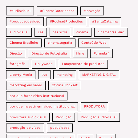
#audiovisual
#CinemaCatarinense
#Inovação
#producaodevideo
#RocksetProduções
#SantaCatarina
audiovisual
ces
ces 2019
cinema
cinemabrasileiro
Cinema Brasileiro
cinematografia
Conteúdo Web
Direção
Direção de Fotografia
filme
Formula 1
fotografia
Hollywood
Lançamento de produtos
Liberty Media
live
marketing
MARKETING DIGITAL
marketing em video
Oficina Rockset
por que fazer vídeo institucional
por que investir em vídeo institucional
PRODUTORA
produtora audiovisual
Produção
Produção audiovisual
produção de vídeo
publicidade