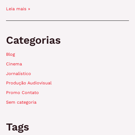
Celebrando
Leia mais »
o
Dia
do
Cinema
Categorias
com
um
Blog
Olhar
para
Cinema
o
Jornalístico
Cinema
Brasileiro
Produção Audiovisual
Promo Contato
Sem categoria
Tags