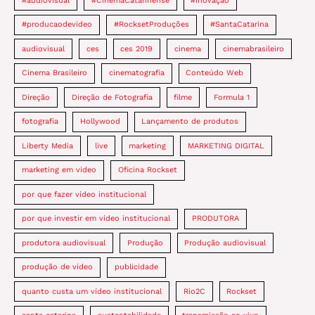
#audiovisual
#CinemaCatarinense
#Inovação
#producaodevideo
#RocksetProduções
#SantaCatarina
audiovisual
ces
ces 2019
cinema
cinemabrasileiro
Cinema Brasileiro
cinematografia
Conteúdo Web
Direção
Direção de Fotografia
filme
Formula 1
fotografia
Hollywood
Lançamento de produtos
Liberty Media
live
marketing
MARKETING DIGITAL
marketing em video
Oficina Rockset
por que fazer vídeo institucional
por que investir em vídeo institucional
PRODUTORA
produtora audiovisual
Produção
Produção audiovisual
produção de vídeo
publicidade
quanto custa um vídeo institucional
Rio2C
Rockset