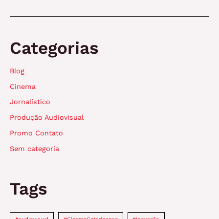
carros
impossíveis
de
tirar
Categorias
da
memória
Blog
Cinema
Jornalístico
Produção Audiovisual
Promo Contato
Sem categoria
Tags