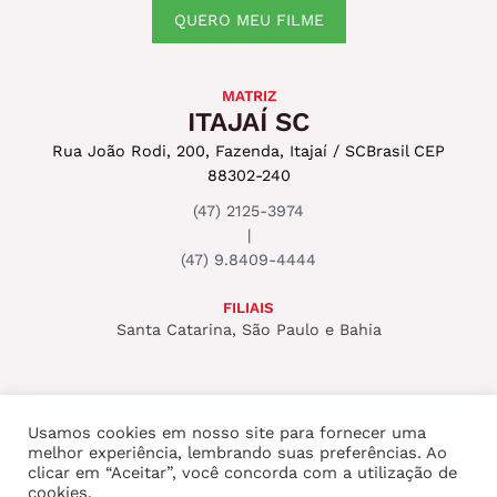
QUERO MEU FILME
MATRIZ
ITAJAÍ SC
Rua João Rodi, 200, Fazenda, Itajaí / SC
Brasil CEP
88302-240
(47) 2125-3974
|
(47) 9.8409-4444
FILIAIS
Santa Catarina, São Paulo e Bahia
Usamos cookies em nosso site para fornecer uma
melhor experiência, lembrando suas preferências. Ao
Copyright © 2026 ROCKSET PRODUTORA
clicar em “Aceitar”, você concorda com a utilização de
cookies.
AUDIOVISUAL