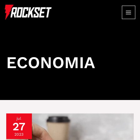
Ir
para
MAI
o
conteúdo
ME
ECONOMIA
jul
27
2023