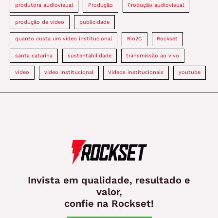
produtora audiovisual
Produção
Produção audiovisual
produção de vídeo
publicidade
quanto custa um vídeo institucional
Rio2C
Rockset
santa catarina
sustentabilidade
transmissão ao vivo
video
vídeo institucional
Vídeos institucionais
youtube
Invista em qualidade, resultado e
valor,
confie na Rockset!