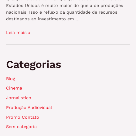
Estados Unidos é muito maior do que a de produções
nacionais. Isso é reflexo da quantidade de recursos
destinados ao investimento em …
Investimentos
Leia mais »
no
cinema
brasileiro
cresce,
Categorias
mas
continua
Blog
baixo;
entenda
Cinema
a
Jornalístico
situação
Produção Audiovisual
Promo Contato
Sem categoria