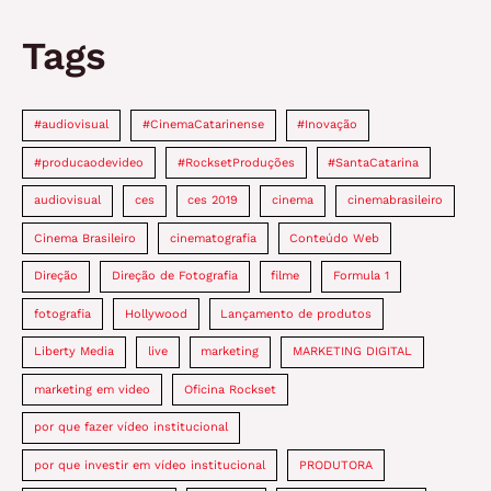
Tags
#audiovisual
#CinemaCatarinense
#Inovação
#producaodevideo
#RocksetProduções
#SantaCatarina
audiovisual
ces
ces 2019
cinema
cinemabrasileiro
Cinema Brasileiro
cinematografia
Conteúdo Web
Direção
Direção de Fotografia
filme
Formula 1
fotografia
Hollywood
Lançamento de produtos
Liberty Media
live
marketing
MARKETING DIGITAL
marketing em video
Oficina Rockset
por que fazer vídeo institucional
por que investir em vídeo institucional
PRODUTORA