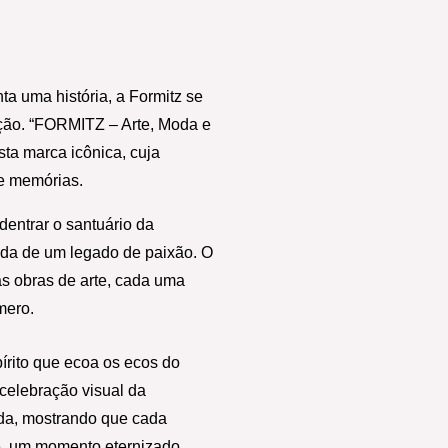
 uma história, a Formitz se 
ção. “FORMITZ – Arte, Moda e 
ta marca icônica, cuja 
 e memórias.
entrar o santuário da 
da de um legado de paixão. O 
s obras de arte, cada uma 
mero.
rito que ecoa os ecos do 
elebração visual da 
a, mostrando que cada 
e, um momento eternizado.