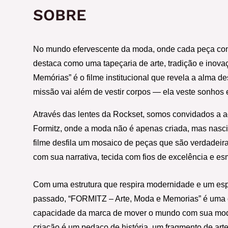
SOBRE
No mundo efervescente da moda, onde cada peça conta
destaca como uma tapeçaria de arte, tradição e inova
Memórias” é o filme institucional que revela a alma des
missão vai além de vestir corpos — ela veste sonhos
Através das lentes da Rockset, somos convidados a ad
Formitz, onde a moda não é apenas criada, mas nasci
filme desfila um mosaico de peças que são verdadeira
com sua narrativa, tecida com fios de excelência e es
Com uma estrutura que respira modernidade e um espí
passado, “FORMITZ – Arte, Moda e Memorias” é uma c
capacidade da marca de mover o mundo com sua mod
criação é um pedaço de história, um fragmento de art