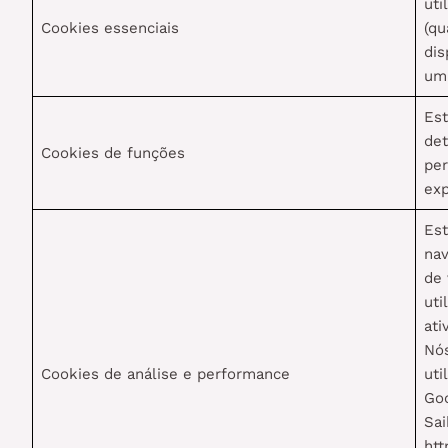
uti
Cookies essenciais
(qu
dis
um
Est
det
Cookies de funções
per
exp
Est
nav
de 
uti
ati
Nós
Cookies de análise e performance
uti
Goo
Sai
htt