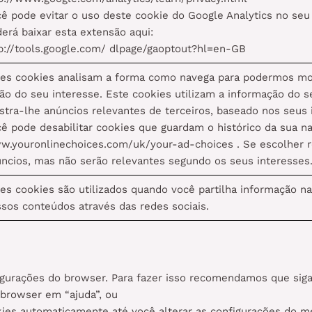
ê pode evitar o uso deste cookie do Google Analytics no se
erá baixar esta extensão aqui:
p://tools.google.com/ dlpage/gaoptout?hl=en-GB
es cookies analisam a forma como navega para podermos mo
ão do seu interesse. Este cookies utilizam a informação do 
tra-lhe anúncios relevantes de terceiros, baseado nos seus 
ê pode desabilitar cookies que guardam o histórico da sua na
.youronlinechoices.com/uk/your-ad-choices . Se escolher r
ncios, mas não serão relevantes segundo os seus interesses
es cookies são utilizados quando você partilha informação n
sos conteúdos através das redes sociais.
figurações do browser. Para fazer isso recomendamos que si
 browser em “ajuda”, ou
kies automaticamente até você alterar as configurações do 