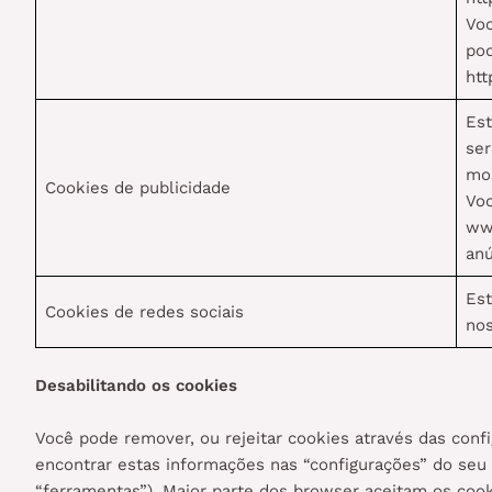
Voc
pod
htt
Est
ser
mos
Cookies de publicidade
Voc
www
anú
Est
Cookies de redes sociais
nos
Desabilitando os cookies
Você pode remover, ou rejeitar cookies através das con
encontrar estas informações nas “configurações” do seu
“ferramentas”). Maior parte dos browser aceitam os coo