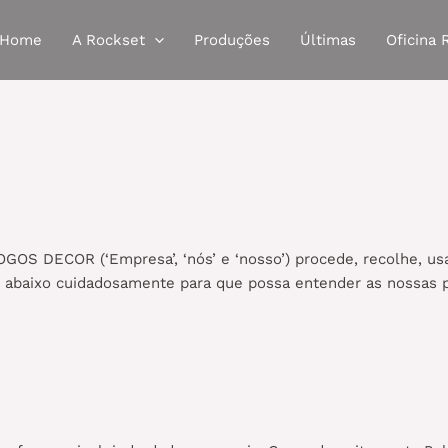
Home
A Rockset
Produções
Últimas
Oficina 
LOGOS DECOR (‘Empresa’, ‘nós’ e ‘nosso’) procede, recolhe, u
ção abaixo cuidadosamente para que possa entender as nossas