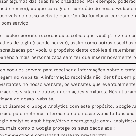
lizar algumas das suas funcionalidades. Por exemplo, poderã
ando houver), ou que carregue o conteúdo do nosso website
poníveis no nosso website poderão não funcionar corretamen
 bom serviço.
e cookie permite recordar as escolhas que você já fez no n
alhes de login (quando houver), assim como outras escolhas
sonalizadas por você. O propósito deste cookies é relembrar
eriência mais personalizada sem ter que inserir novamente 
es cookies servem para recolher a informações sobre o tráfe
egam no website. A informação recolhida não identifica em p
visitantes no nosso website, os websites que eventualmente
lizadores visitam e outras informações similares. Nós utiliz
vidade do nosso website.
 utilizamos o Google Analytics com este propósito. Google An
lizado para melhorar a forma como o nosso website funciona
gle Analytics aqui: https://developers.google.com/ analytic
ba mais como o Google protege os seus dados aqui:
p://www.google.com/analytics/learn/privacy.html