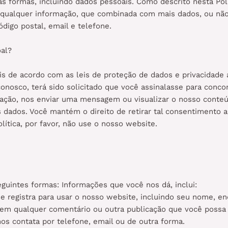
s formas, incluindo dados pessoais. Como descrito nesta Polí
i qualquer informação, que combinada com mais dados, ou nã
digo postal, email e telefone.
al?
de acordo com as leis de proteção de dados e privacidade a
 conosco, terá sido solicitado que você assinalasse para conc
ação, nos enviar uma mensagem ou visualizar o nosso conteú
eus dados. Você mantém o direito de retirar tal consentimen
ítica, por favor, não use o nosso website.
uintes formas: Informações que você nos dá, inclui:
e registra para usar o nosso website, incluindo seu nome, en
em qualquer comentário ou outra publicação que você possa 
s contata por telefone, email ou de outra forma.